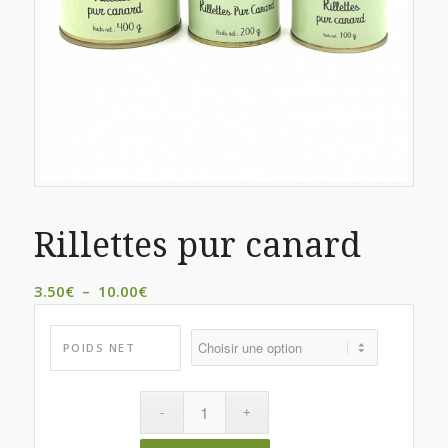
Rillettes pur canard
Plage
3.50
€
–
10.00
€
de
prix :
POIDS NET
3.50€
à
10.00€