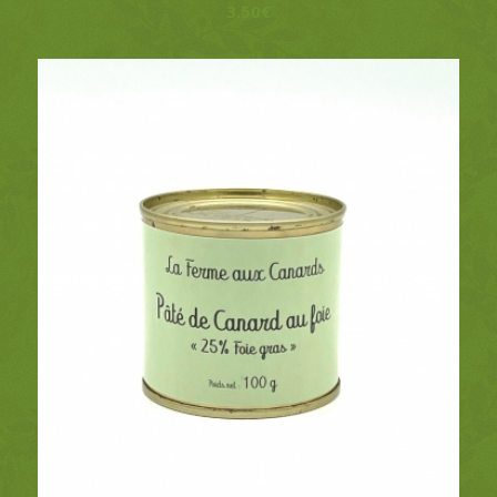
3.50
€